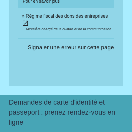
Pour en savoir plus
Régime fiscal des dons des entreprises
open_in_new
Ministère chargé de la culture et de la communication
Signaler une erreur sur cette page
Demandes de carte d'identité et
passeport : prenez rendez-vous en
ligne