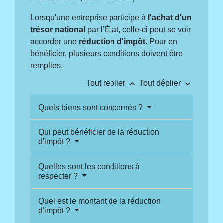
Lorsqu'une entreprise participe à
l'achat
d'un
trésor national
par l’État, celle-ci peut se voir
accorder une
réduction d'impôt
. Pour en
bénéficier, plusieurs conditions doivent être
remplies.
keyboard_arrow_up
keyboard_arrow_down
Tout replier
Tout déplier
Quels biens sont concernés ?
Qui peut bénéficier de la réduction
d'impôt ?
Quelles sont les conditions à
respecter ?
Quel est le montant de la réduction
d'impôt ?