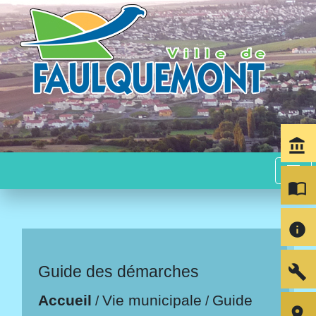
account_balance
menu
import_contacts
info
build
Guide des démarches
Accueil
Vie municipale
Guide
/
/
room