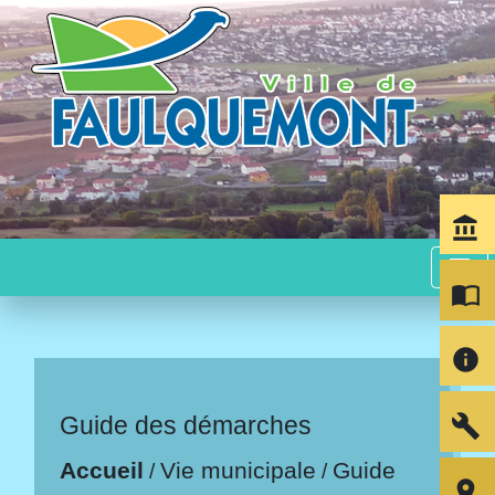
account_balance
menu
import_contacts
info
build
Guide des démarches
Accueil
Vie municipale
Guide
/
/
room