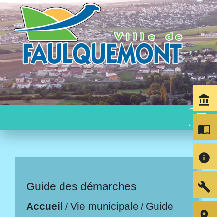
account_balance
menu
import_contacts
info
build
Guide des démarches
Accueil
Vie municipale
Guide
/
/
room