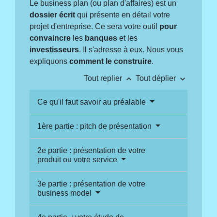
Le business plan (ou plan d'affaires) est un
dossier écrit
qui présente en détail votre
projet d'entreprise. Ce sera votre outil
pour
convaincre
les
banques
et les
investisseurs
. Il s'adresse à eux. Nous vous
expliquons
comment le construire
.
keyboard_arrow_up
keyboard_arrow_down
Tout replier
Tout déplier
Ce qu'il faut savoir au préalable
1ère partie : pitch de présentation
2e partie : présentation de votre
produit ou votre service
3e partie : présentation de votre
business model