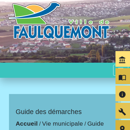
account_balance
menu
import_contacts
info
build
Guide des démarches
Accueil
Vie municipale
Guide
/
/
room