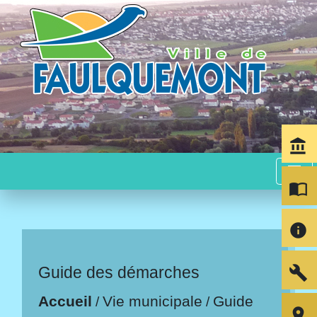
account_balance
menu
import_contacts
info
build
Guide des démarches
Accueil
Vie municipale
Guide
/
/
room