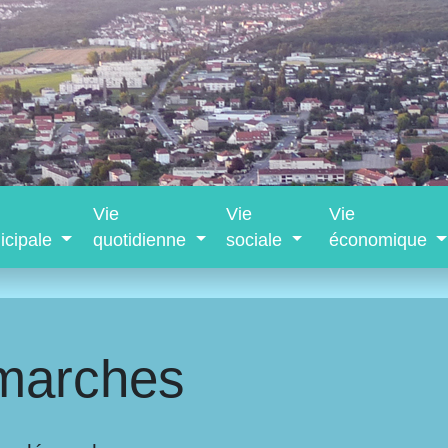
Vie
Vie
Vie
icipale
quotidienne
sociale
économique
marches