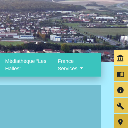
account_balance
Médiathèque "Les
France
Halles"
Services
import_contacts
info
build
room