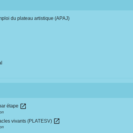
mploi du plateau artistique (APAJ)
al
open_in_new
par étape
ion
open_in_new
tacles vivants (PLATESV)
ion