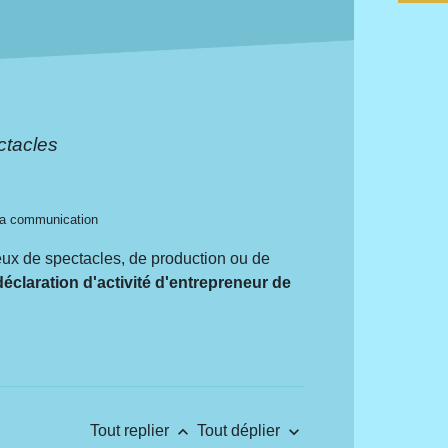
ctacles
e la communication
ieux de spectacles, de production ou de
éclaration d'activité d'entrepreneur de
keyboard_arrow_up
keyboard_arrow_down
Tout replier
Tout déplier