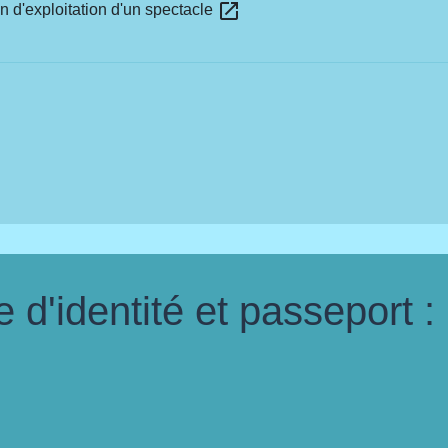
open_in_new
on d'exploitation d'un spectacle
d'identité et passeport :