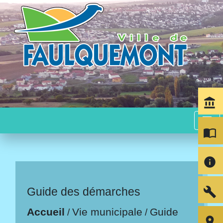
account_balance
menu
import_contacts
info
build
Guide des démarches
Accueil
Vie municipale
Guide
/
/
room