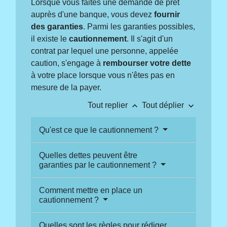
Lorsque vous faites une demande de prêt
auprès d'une banque, vous devez
fournir
des garanties
. Parmi les garanties possibles,
il existe le
cautionnement
. Il s'agit d'un
contrat par lequel une personne, appelée
caution, s'engage à
rembourser votre dette
à votre place lorsque vous n'êtes pas en
mesure de la payer.
keyboard_arrow_up
keyboard_arrow_down
Tout replier
Tout déplier
Qu'est ce que le cautionnement ?
Quelles dettes peuvent être
garanties par le cautionnement ?
Comment mettre en place un
cautionnement ?
Quelles sont les règles pour rédiger