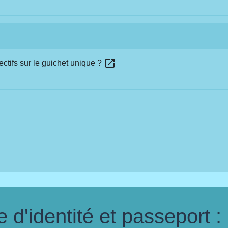
open_in_new
ctifs sur le guichet unique ?
d'identité et passeport :