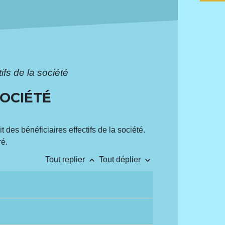
ifs de la société
SOCIÉTÉ
t des bénéficiaires effectifs de la société.
ré.
keyboard_arrow_up
keyboard_arrow_down
Tout replier
Tout déplier