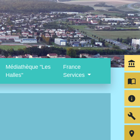
account_balance
Médiathèque "Les
France
Halles"
Services
import_contacts
info
build
room