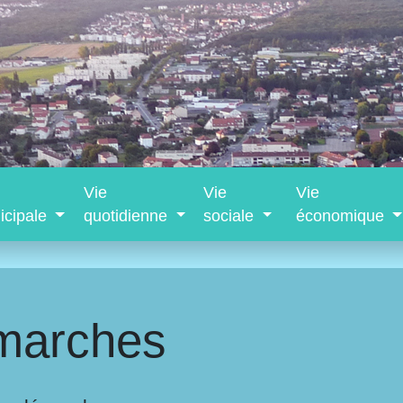
Vie
Vie
Vie
icipale
quotidienne
sociale
économique
marches