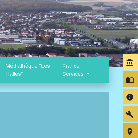
account_balance
Médiathèque "Les
France
Halles"
Services
import_contacts
info
build
room