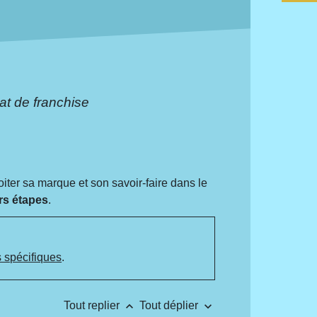
at de franchise
loiter sa marque et son savoir-faire dans le
rs étapes
.
s spécifiques
.
keyboard_arrow_up
keyboard_arrow_down
Tout replier
Tout déplier