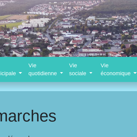
Vie
Vie
Vie
icipale
quotidienne
sociale
économique
marches