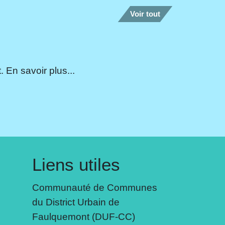
Voir tout
 En savoir plus...
Liens utiles
Communauté de Communes
du District Urbain de
Faulquemont (DUF-CC)