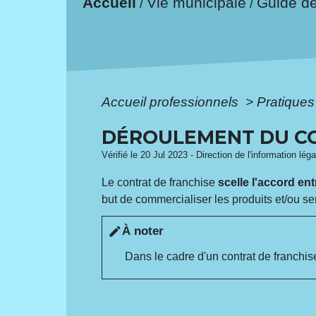
Accueil
Vie municipale
Guide d
/
/
Accueil professionnels
>
Pratique
DÉROULEMENT DU CO
Vérifié le 20 Jul 2023 - Direction de l'information lég
Le contrat de franchise
scelle l'accord ent
but de commercialiser les produits et/ou se
À noter
edit
Dans le cadre d'un contrat de franchise