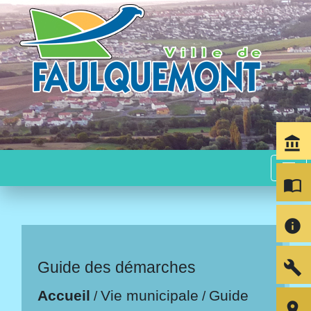
account_balance
menu
import_contacts
info
build
Guide des démarches
Accueil
Vie municipale
Guide
/
/
room