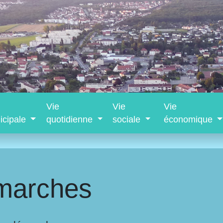
Vie
Vie
Vie
icipale
quotidienne
sociale
économique
marches