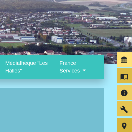
account_balance
Médiathèque "Les
France
Halles"
Services
import_contacts
info
build
room