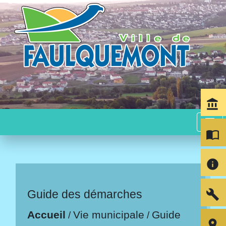
account_balance
menu
import_contacts
info
build
Guide des démarches
Accueil
Vie municipale
Guide
/
/
room