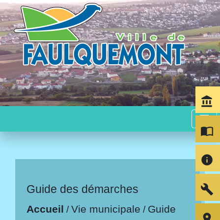
account_balance
menu
import_contacts
info
build
Guide des démarches
Accueil
Vie municipale
Guide
/
/
room