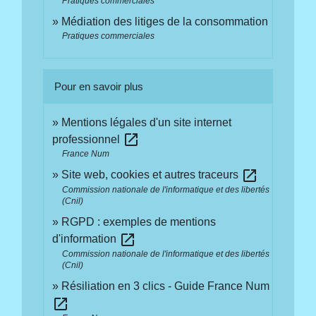
Pratiques commerciales
Médiation des litiges de la consommation
Pratiques commerciales
Pour en savoir plus
Mentions légales d'un site internet
open_in_new
professionnel
France Num
open_in_new
Site web, cookies et autres traceurs
Commission nationale de l'informatique et des libertés
(Cnil)
RGPD : exemples de mentions
open_in_new
d'information
Commission nationale de l'informatique et des libertés
(Cnil)
Résiliation en 3 clics - Guide France Num
open_in_new