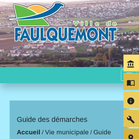
account_balance
menu
import_contacts
info
build
Guide des démarches
Accueil
Vie municipale
Guide
/
/
room