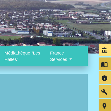
account_balance
Médiathèque "Les
France
Halles"
Services
import_contacts
info
build
room