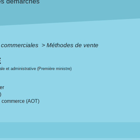
es démarches
s commerciales
>
Méthodes de vente
E
gale et administrative (Première ministre)
er
)
un commerce (AOT)