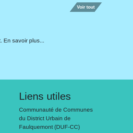
Voir tout
 En savoir plus...
Liens utiles
Communauté de Communes
du District Urbain de
Faulquemont (DUF-CC)