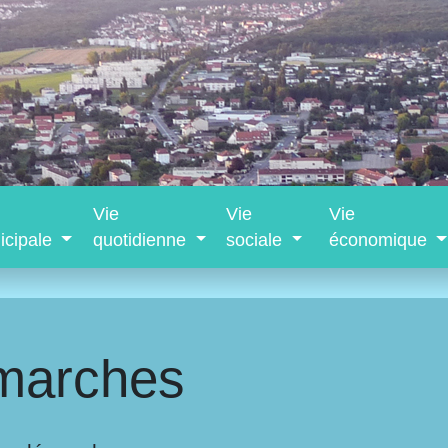
Vie
Vie
Vie
icipale
quotidienne
sociale
économique
marches