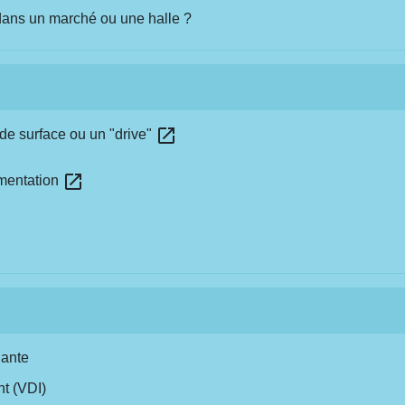
ns un marché ou une halle ?
open_in_new
nde surface ou un "drive"
open_in_new
ementation
lante
t (VDI)