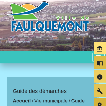
account_balance
menu
import_contacts
info
build
Guide des démarches
Accueil
Vie municipale
Guide
/
/
room