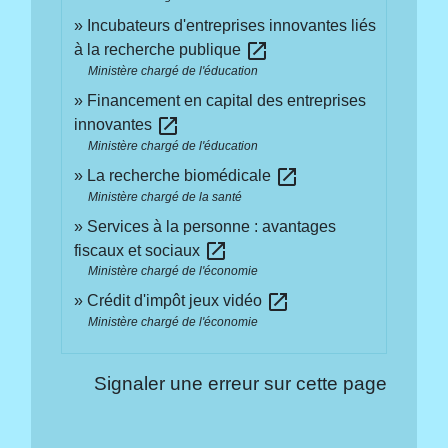
Incubateurs d'entreprises innovantes liés
open_in_new
à la recherche publique
Ministère chargé de l'éducation
Financement en capital des entreprises
open_in_new
innovantes
Ministère chargé de l'éducation
open_in_new
La recherche biomédicale
Ministère chargé de la santé
Services à la personne : avantages
open_in_new
fiscaux et sociaux
Ministère chargé de l'économie
open_in_new
Crédit d'impôt jeux vidéo
Ministère chargé de l'économie
Signaler une erreur sur cette page