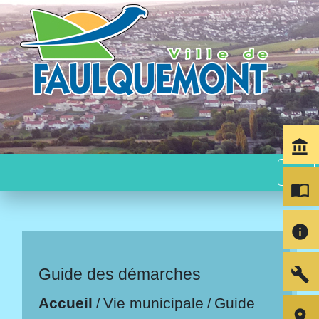
account_balance
menu
import_contacts
info
build
Guide des démarches
Accueil
Vie municipale
Guide
/
/
room