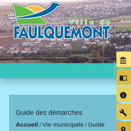
account_balance
menu
import_contacts
info
build
Guide des démarches
Accueil
Vie municipale
Guide
/
/
room