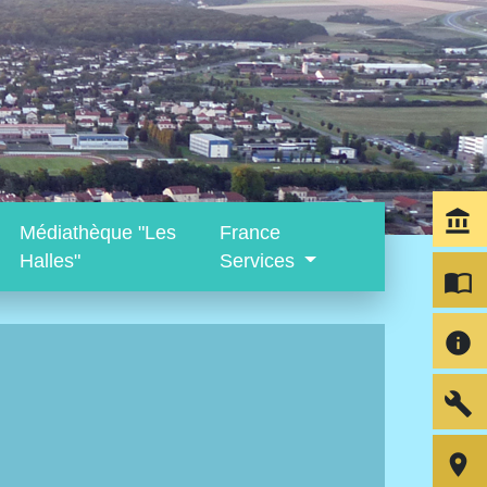
account_balance
Médiathèque "Les
France
Halles"
Services
import_contacts
info
build
room