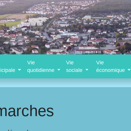
Vie
Vie
Vie
icipale
quotidienne
sociale
économique
marches