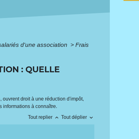
salariés d'une association
>
Frais
ION : QUELLE
, ouvrent droit à une réduction d'impôt,
s informations à connaître.
keyboard_arrow_up
keyboard_arrow_down
Tout replier
Tout déplier