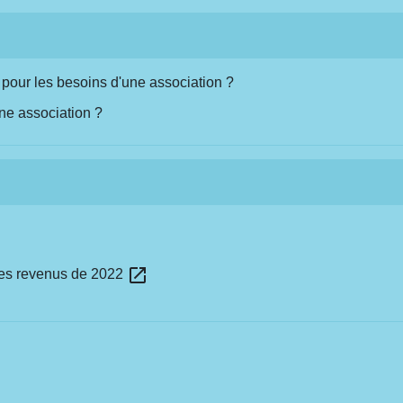
 pour les besoins d'une association ?
ne association ?
open_in_new
des revenus de 2022