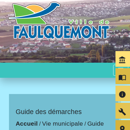
account_balance
menu
import_contacts
info
build
Guide des démarches
Accueil
Vie municipale
Guide
/
/
room