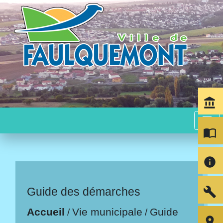
account_balance
menu
import_contacts
info
build
Guide des démarches
Accueil
Vie municipale
Guide
/
/
room