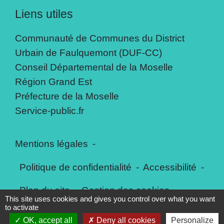
Liens utiles
Communauté de Communes du District
Urbain de Faulquemont (DUF-CC)
Conseil Départemental de la Moselle
Région Grand Est
Préfecture de la Moselle
Service-public.fr
Mentions légales
-
Politique de confidentialité
-
Accessibilité
-
Plan du site
-
Gestion des cookies
This site uses cookies and gives you control over what you want
to activate
OK, accept all
Deny all cookies
Personalize
Site créé en partenariat avec Réseau des Communes