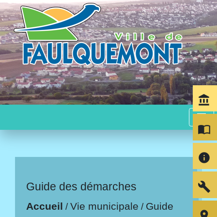
account_balance
menu
import_contacts
info
build
Guide des démarches
Accueil
Vie municipale
Guide
/
/
room