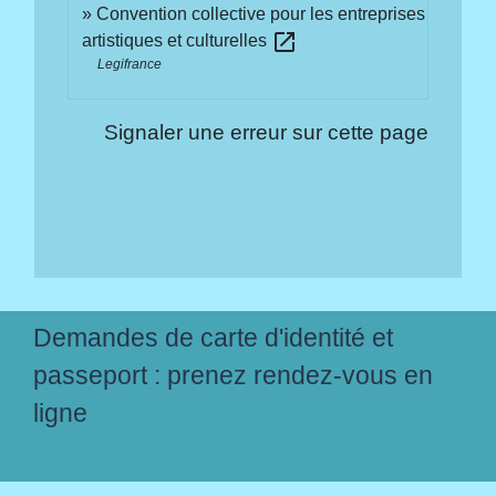
Convention collective pour les entreprises
open_in_new
artistiques et culturelles
Legifrance
Signaler une erreur sur cette page
Demandes de carte d'identité et
passeport : prenez rendez-vous en
ligne