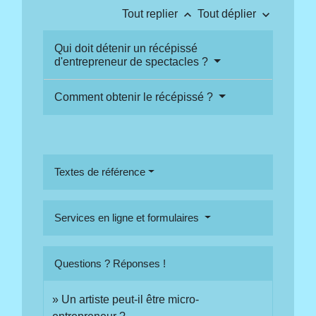
keyboard_arrow_up
keyboard_arrow_down
Tout replier
Tout déplier
Qui doit détenir un récépissé
d'entrepreneur de spectacles ?
Comment obtenir le récépissé ?
Textes de référence
Services en ligne et formulaires
Questions ? Réponses !
Un artiste peut-il être micro-