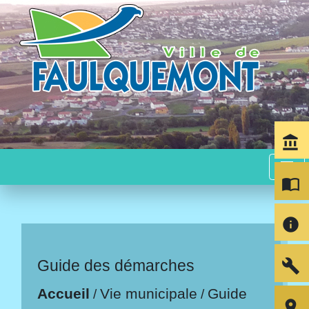
account_balance
menu
import_contacts
info
build
Guide des démarches
Accueil
Vie municipale
Guide
/
/
room