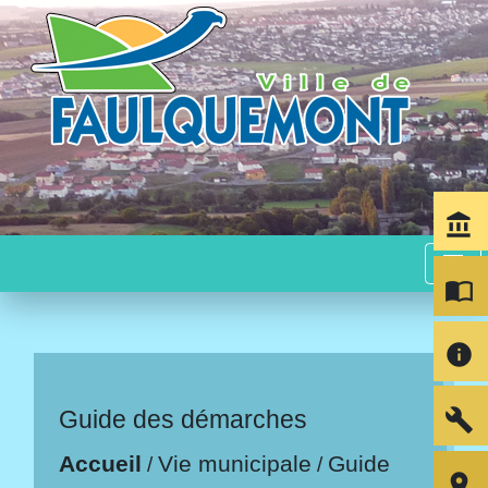
account_balance
menu
import_contacts
info
build
Guide des démarches
Accueil
Vie municipale
Guide
/
/
room