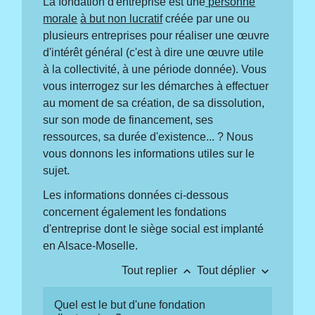
La fondation d'entreprise est une
personne
morale
à but non lucratif
créée par une ou
plusieurs entreprises pour réaliser une œuvre
d'intérêt général (c'est à dire une œuvre utile
à la collectivité, à une période donnée). Vous
vous interrogez sur les démarches à effectuer
au moment de sa création, de sa dissolution,
sur son mode de financement, ses
ressources, sa durée d'existence... ? Nous
vous donnons les informations utiles sur le
sujet.
Les informations données ci-dessous
concernent également les fondations
d'entreprise dont le siège social est implanté
en Alsace-Moselle.
keyboard_arrow_up
keyboard_arrow_down
Tout replier
Tout déplier
Quel est le but d'une fondation