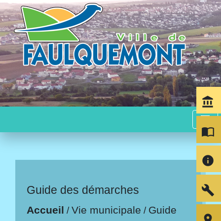
account_balance
menu
import_contacts
info
build
Guide des démarches
Accueil
Vie municipale
Guide
/
/
room