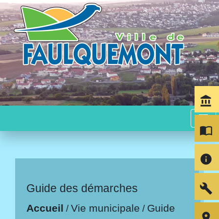
account_balance
menu
import_contacts
info
build
Guide des démarches
Accueil
Vie municipale
Guide
/
/
room