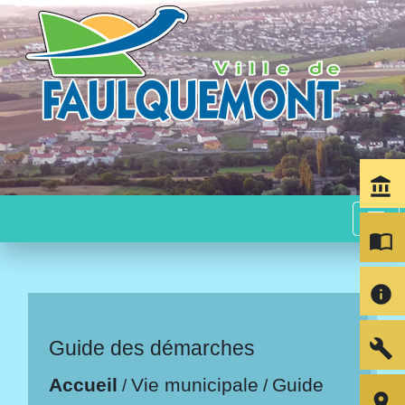
account_balance
menu
import_contacts
info
build
Guide des démarches
Accueil
Vie municipale
Guide
/
/
room