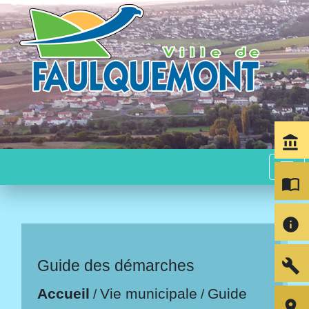
account_balance
menu
import_contacts
info
build
Guide des démarches
Accueil
Vie municipale
Guide
/
/
room