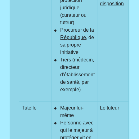
protection
disposition
.
juridique
(curateur ou
tuteur)
Procureur de la
République
, de
sa propre
initiative
Tiers (médecin,
directeur
d'établissement
de santé, par
exemple)
Tutelle
Majeur lui-
Le tuteur
Oui
même
Tou
Personne avec
pe
qui le majeur à
pro
protéger
vit en