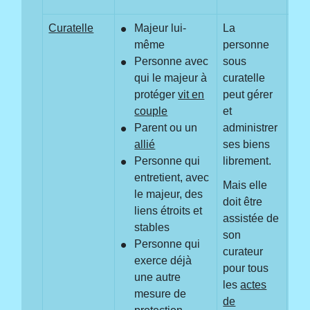
Curatelle
Majeur lui-
La
Oui
même
personne
Mai
Personne avec
sous
pro
qui le majeur à
curatelle
pas
protéger
vit en
peut gérer
couple
et
Parent ou un
administrer
allié
ses biens
Personne qui
librement.
entretient, avec
Mais elle
le majeur, des
doit être
liens étroits et
assistée de
stables
son
Personne qui
curateur
exerce déjà
pour tous
une autre
les
actes
mesure de
de