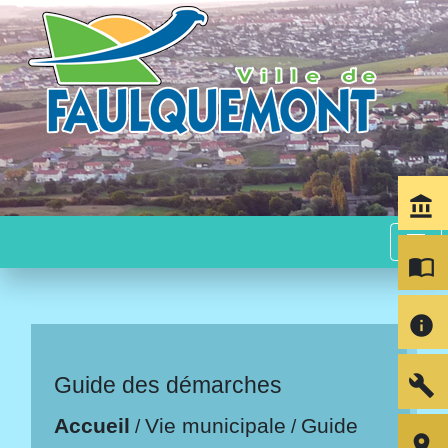
account_balance
menu
import_contacts
info
build
Guide des démarches
Accueil
Vie municipale
Guide
/
/
room