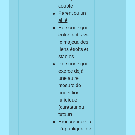
pas
couple
pro
Parent ou un
pe
allié
sui
Personne qui
La 
entretient, avec
pro
le majeur, des
pas
liens étroits et
stables
Personne qui
exerce déjà
une autre
mesure de
protection
juridique
(curateur ou
tuteur)
Procureur de la
République
, de