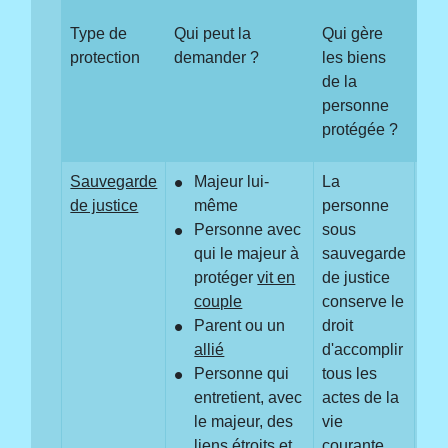
Type de
Qui peut la
Qui gère
La 
protection
demander ?
les biens
pro
de la
ell
personne
protégée ?
Sauvegarde
Majeur lui-
La
Ou
de justice
même
personne
Personne avec
sous
qui le majeur à
sauvegarde
protéger
vit en
de justice
couple
conserve le
Parent ou un
droit
allié
d'accomplir
Personne qui
tous les
entretient, avec
actes de la
le majeur, des
vie
liens étroits et
courante,