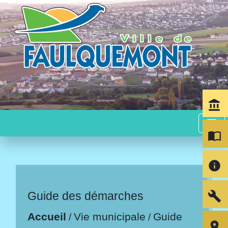
account_balance
menu
import_contacts
info
build
Guide des démarches
Accueil
Vie municipale
Guide
/
/
room