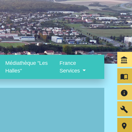
account_balance
Médiathèque "Les
France
Halles"
Services
import_contacts
info
build
room