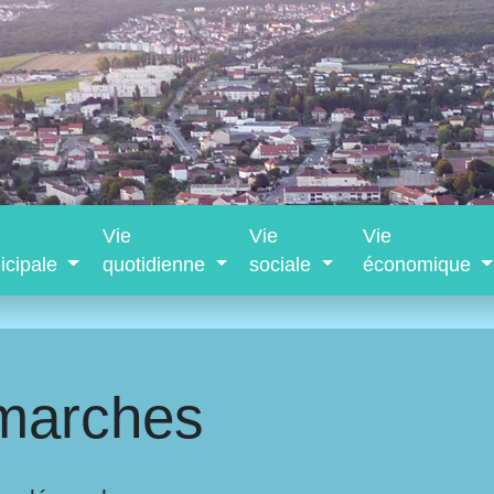
Vie
Vie
Vie
icipale
quotidienne
sociale
économique
marches