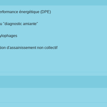
 performance énergétique (DPE)
ou "diagnostic amiante"
 xylophages
ation d'assainissement non collectif
s