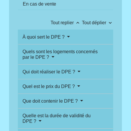
En cas de vente
keyboard_arrow_up
keyboard_arrow_down
Tout replier
Tout déplier
À quoi sert le DPE ?
Quels sont les logements concernés
par le DPE ?
Qui doit réaliser le DPE ?
Quel est le prix du DPE ?
Que doit contenir le DPE ?
Quelle est la durée de validité du
DPE ?