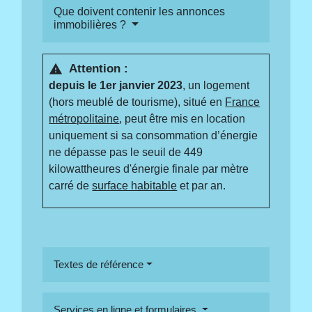
Que doivent contenir les annonces
immobilières ?
Attention :
warning
depuis le 1
er
janvier 2023
, un logement
(hors meublé de tourisme), situé en
France
métropolitaine
, peut être mis en location
uniquement si sa consommation d’énergie
ne dépasse pas le seuil de 449
kilowattheures d'énergie finale par mètre
carré de
surface habitable
et par an.
Textes de référence
Services en ligne et formulaires