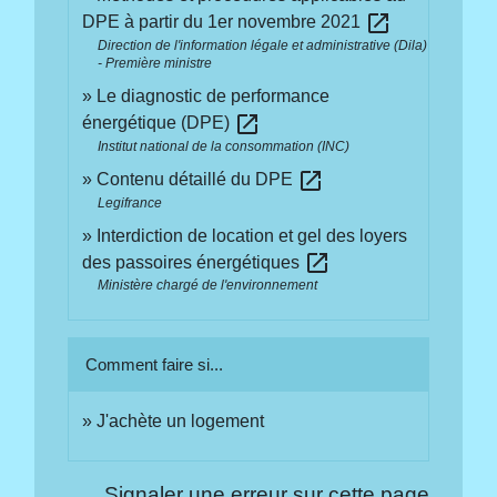
open_in_new
DPE à partir du 1er novembre 2021
Direction de l'information légale et administrative (Dila)
- Première ministre
Le diagnostic de performance
open_in_new
énergétique (DPE)
Institut national de la consommation (INC)
open_in_new
Contenu détaillé du DPE
Legifrance
Interdiction de location et gel des loyers
open_in_new
des passoires énergétiques
Ministère chargé de l'environnement
Comment faire si...
J'achète un logement
Signaler une erreur sur cette page