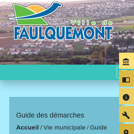
account_balance
menu
import_contacts
info
build
Guide des démarches
Accueil
Vie municipale
Guide
/
/
room