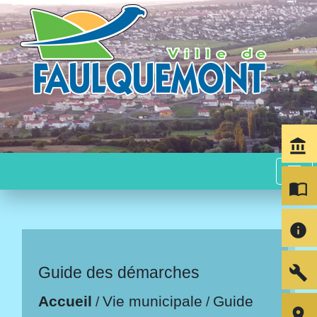
account_balance
menu
import_contacts
info
build
Guide des démarches
Accueil
Vie municipale
Guide
/
/
room