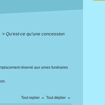
e
>
Qu'est-ce qu'une concession
emplacement réservé aux urnes funéraires
ion.
keyboard_arrow_up
keyboard_arrow_down
Tout replier
Tout déplier