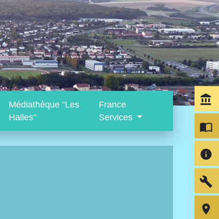
account_balance
Médiathèque "Les
France
Halles"
Services
import_contacts
info
build
room