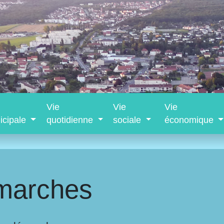
Vie
Vie
Vie
icipale
quotidienne
sociale
économique
marches