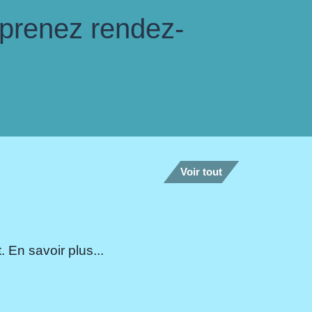
 prenez rendez-
Voir tout
 En savoir plus...