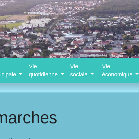
Vie
Vie
Vie
icipale
quotidienne
sociale
économique
marches