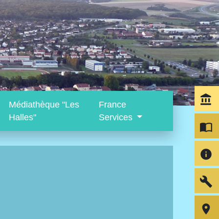
account_balance
Médiathèque "Les
France
Halles"
Services
import_contacts
info
build
room