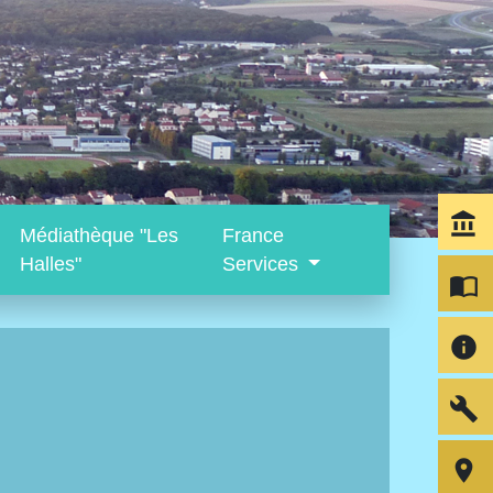
account_balance
Médiathèque "Les
France
Halles"
Services
import_contacts
info
build
room