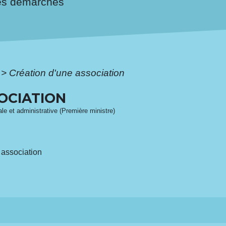
es démarches
>
Création d'une association
OCIATION
gale et administrative (Première ministre)
e association