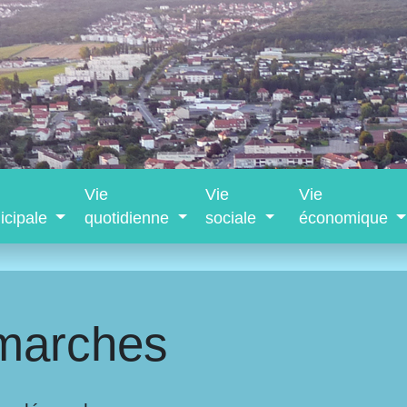
Vie
Vie
Vie
icipale
quotidienne
sociale
économique
marches