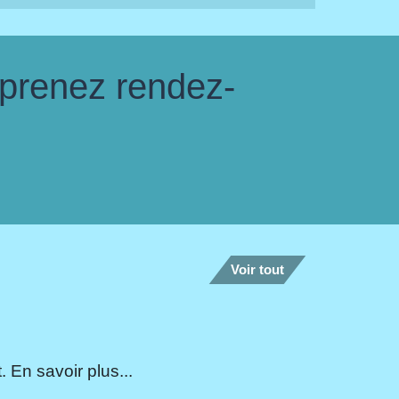
 prenez rendez-
Voir tout
 En savoir plus...