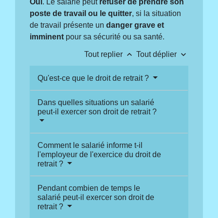
Oui
. Le salarié peut
refuser de prendre son
poste de travail ou le quitter
, si la situation
de travail présente un
danger grave et
imminent
pour sa sécurité ou sa santé.
keyboard_arrow_up
keyboard_arrow_down
Tout replier
Tout déplier
Qu'est-ce que le droit de retrait ?
Dans quelles situations un salarié
peut-il exercer son droit de retrait ?
Comment le salarié informe t-il
l'employeur de l'exercice du droit de
retrait ?
Pendant combien de temps le
salarié peut-il exercer son droit de
retrait ?