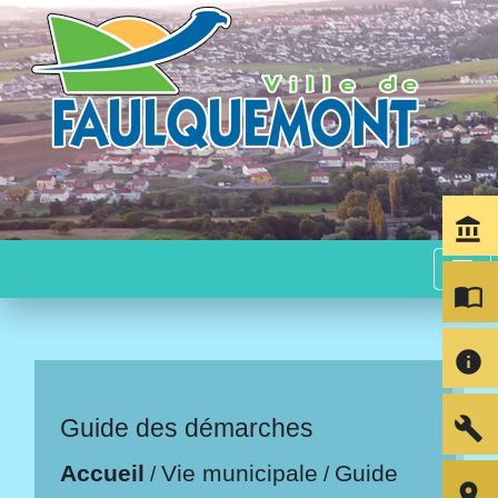
account_balance
menu
import_contacts
info
build
Guide des démarches
Accueil
Vie municipale
Guide
/
/
room