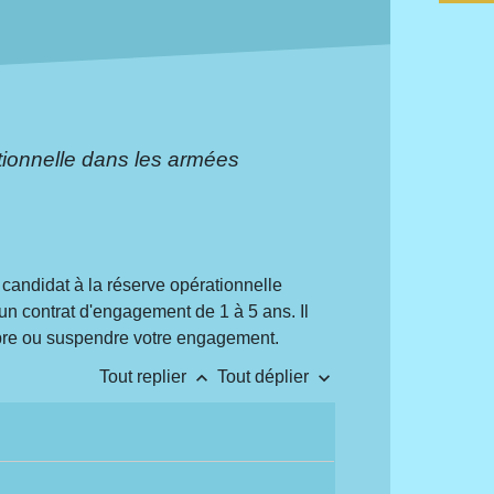
ionnelle dans les armées
 candidat à la réserve opérationnelle
 un contrat d'engagement de 1 à 5 ans. Il
mpre ou suspendre votre engagement.
keyboard_arrow_up
keyboard_arrow_down
Tout replier
Tout déplier