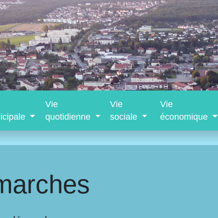
Vie
Vie
Vie
icipale
quotidienne
sociale
économique
marches