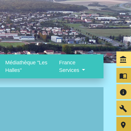
account_balance
Médiathèque "Les
France
Halles"
Services
import_contacts
info
build
room