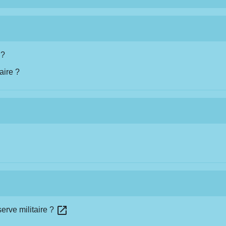
 ?
aire ?
open_in_new
erve militaire ?