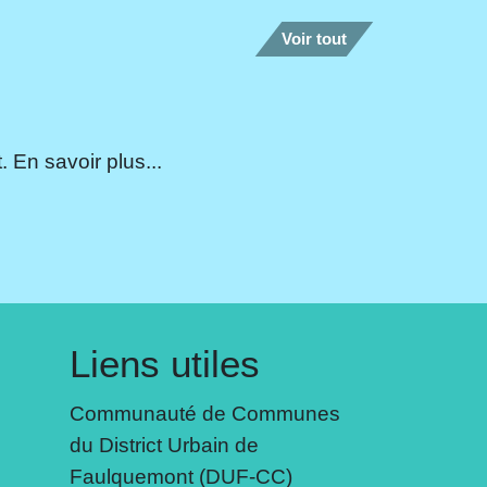
Voir tout
 En savoir plus...
Liens utiles
Communauté de Communes
du District Urbain de
Faulquemont (DUF-CC)