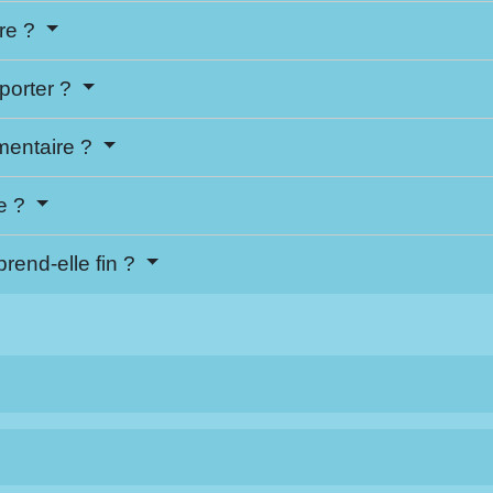
ire ?
pporter ?
mentaire ?
ée ?
prend-elle fin ?