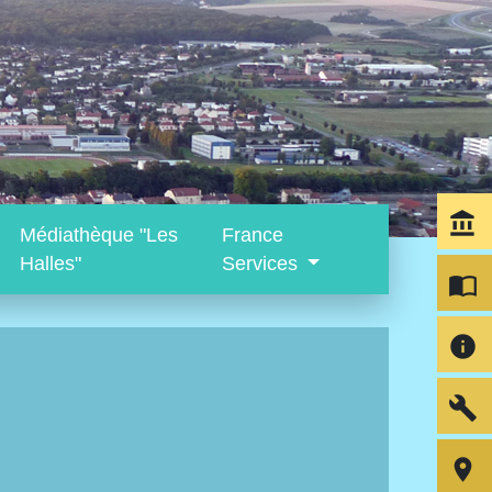
account_balance
Médiathèque "Les
France
Halles"
Services
import_contacts
info
build
room