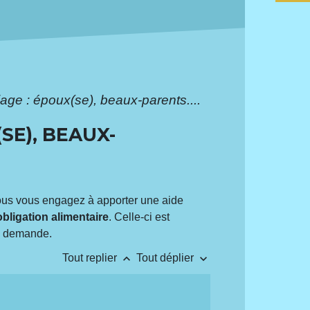
iage : époux(se), beaux-parents....
SE), BEAUX-
vous vous engagez à apporter une aide
obligation alimentaire
. Celle-ci est
la demande.
keyboard_arrow_up
keyboard_arrow_down
Tout replier
Tout déplier