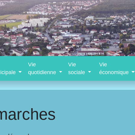
Vie
Vie
Vie
icipale
quotidienne
sociale
économique
marches