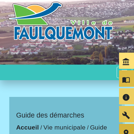
account_balance
menu
import_contacts
info
build
Guide des démarches
Accueil
Vie municipale
Guide
/
/
room