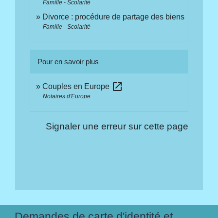
Famille - Scolarité
Divorce : procédure de partage des biens
Famille - Scolarité
Pour en savoir plus
open_in_new
Couples en Europe
Notaires d'Europe
Signaler une erreur sur cette page
Demandes de carte d'identité et