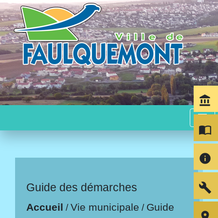
account_balance
menu
import_contacts
info
build
Guide des démarches
Accueil
Vie municipale
Guide
/
/
room