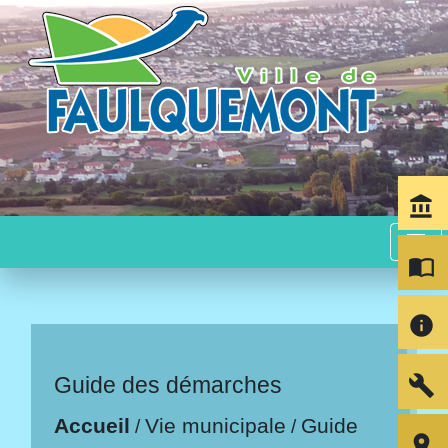
account_balance
menu
import_contacts
info
build
Guide des démarches
Accueil
Vie municipale
Guide
/
/
room