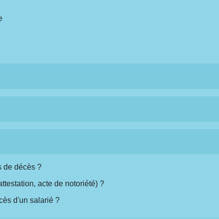
e
s de décès ?
ttestation, acte de notoriété) ?
cès d'un salarié ?