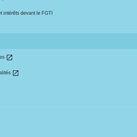
intérêts devant le FGTI
open_in_new
res
open_in_new
alités