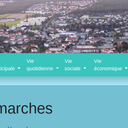
Vie
Vie
Vie
icipale
quotidienne
sociale
économique
marches