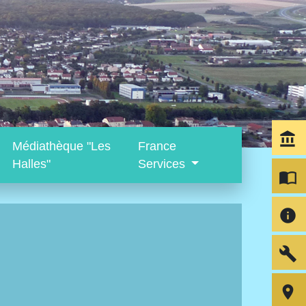
account_balance
Médiathèque "Les
France
Halles"
Services
import_contacts
info
build
room