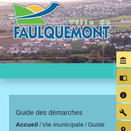
account_balance
menu
import_contacts
info
build
Guide des démarches
Accueil
Vie municipale
Guide
/
/
room