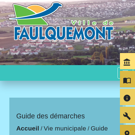
account_balance
menu
import_contacts
info
build
Guide des démarches
Accueil
Vie municipale
Guide
/
/
room