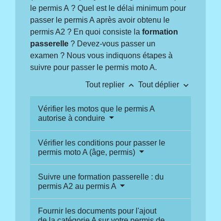
le permis A ? Quel est le délai minimum pour
passer le permis A après avoir obtenu le
permis A2 ? En quoi consiste la
formation
passerelle
? Devez-vous passer un
examen ? Nous vous indiquons étapes à
suivre pour passer le permis moto A.
keyboard_arrow_up
keyboard_arrow_down
Tout replier
Tout déplier
Vérifier les motos que le permis A
autorise à conduire
Vérifier les conditions pour passer le
permis moto A (âge, permis)
Suivre une formation passerelle : du
permis A2 au permis A
Fournir les documents pour l'ajout
de la catégorie A sur votre permis de