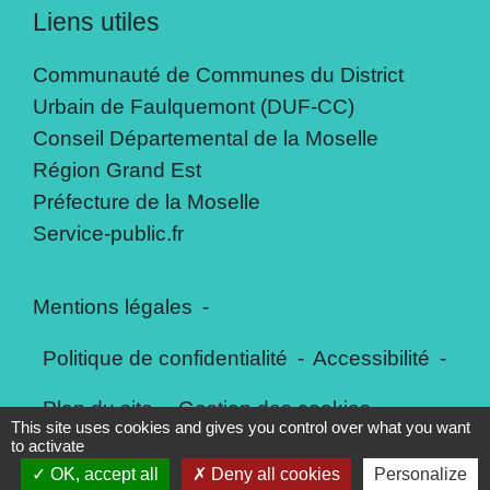
Liens utiles
Communauté de Communes du District
Urbain de Faulquemont (DUF-CC)
Conseil Départemental de la Moselle
Région Grand Est
Préfecture de la Moselle
Service-public.fr
Mentions légales
-
Politique de confidentialité
-
Accessibilité
-
Plan du site
-
Gestion des cookies
This site uses cookies and gives you control over what you want
to activate
OK, accept all
Deny all cookies
Personalize
Site créé en partenariat avec Réseau des Communes