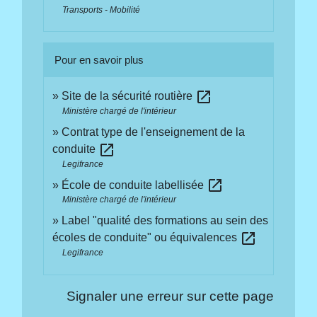
Transports - Mobilité
Pour en savoir plus
open_in_new
Site de la sécurité routière
Ministère chargé de l'intérieur
Contrat type de l'enseignement de la
open_in_new
conduite
Legifrance
open_in_new
École de conduite labellisée
Ministère chargé de l'intérieur
Label "qualité des formations au sein des
open_in_new
écoles de conduite" ou équivalences
Legifrance
Signaler une erreur sur cette page