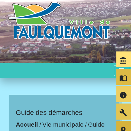
account_balance
menu
import_contacts
info
build
Guide des démarches
Accueil
Vie municipale
Guide
/
/
room