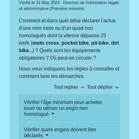
Vérifié le 31 May 2023 - Direction de l'information légale
et administrative (Première ministre)
Comment et dans quel délai déclarer l'achat
d'une mini moto ou d'un quad non
homologués dont la vitesse dépasse 25
km/h (
moto cross
,
pocket bike
,
pit-bike
,
dirt
bike
...) ? Quels sont les équipements
obligatoires ? Où peut-on circuler ?
Nous vous indiquons les règles à connaître et
comment faire les démarches.
keyboard_arrow_up
keyboard_arrow_down
Tout replier
Tout déplier
Vérifier l'âge minimum pour acheter,
louer ou utiliser un engin non
homologué
Vérifier quels engins doivent être
déclarés