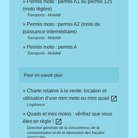
Permis moto : permis A1 ou permis 125
(moto légère)
Transports - Mobilité
Permis moto : permis A2 (moto de
puissance intermédiaire)
Transports - Mobilité
Permis moto : permis A
Transports - Mobilité
Pour en savoir plus
Charte relative à la vente, location et
open_in_new
utilisation d'une mini moto ou mini quad
Legifrance
Quads et mini motos : vérifiez que vous
open_in_new
êtes en règle !
Direction générale de la concurrence, de la
consommation et de la répression des fraudes
(DGCCRF)