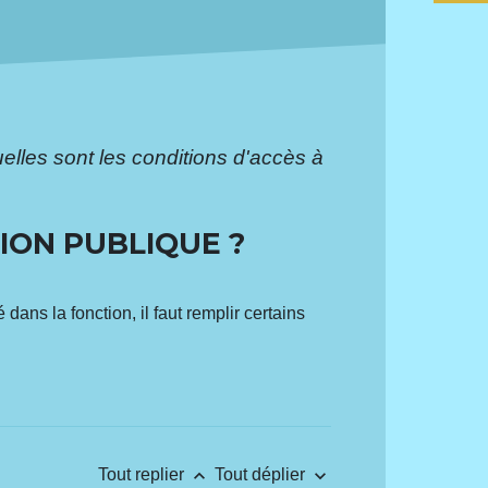
elles sont les conditions d'accès à
TION PUBLIQUE ?
ans la fonction, il faut remplir certains
keyboard_arrow_up
keyboard_arrow_down
Tout replier
Tout déplier