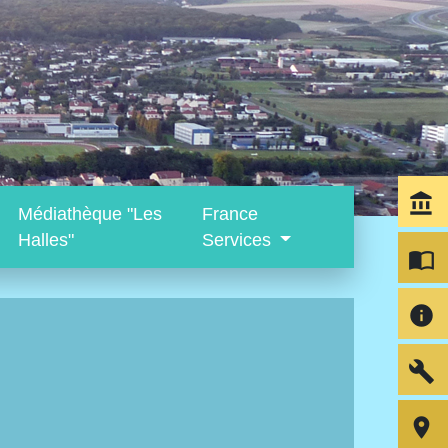
account_balance
Médiathèque "Les
France
Halles"
Services
import_contacts
info
build
room