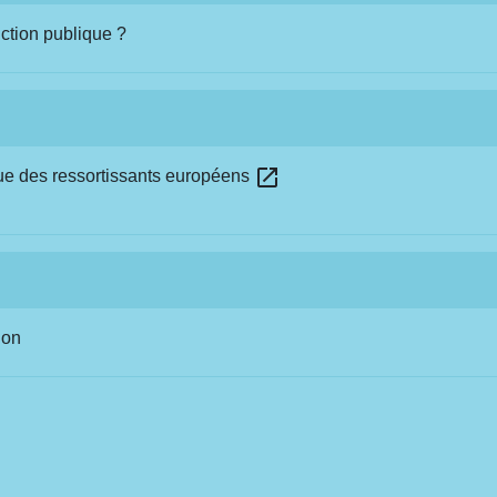
nction publique ?
open_in_new
que des ressortissants européens
ion