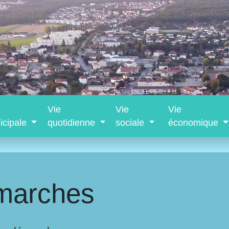
Vie
Vie
Vie
icipale
quotidienne
sociale
économique
marches