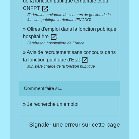
de la fonction publique territoriale et du
open_in_new
CNFPT
Fédération nationale des centres de gestion de la
fonction publique territoriale (FNCDG)
Offres d'emploi dans la fonction publique
open_in_new
hospitalière
Fédération hospitalière de France
Avis de recrutement sans concours dans
open_in_new
la fonction publique d'État
Ministère chargé de la fonction publique
Comment faire si...
Je recherche un emploi
Signaler une erreur sur cette page