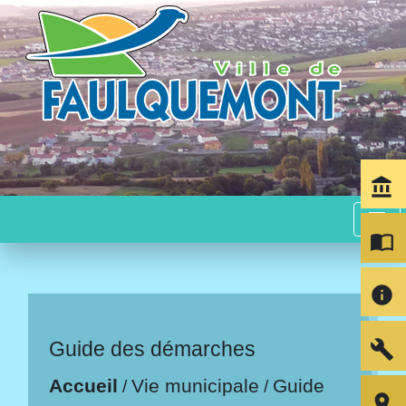
account_balance
menu
import_contacts
info
build
Guide des démarches
Accueil
Vie municipale
Guide
/
/
room