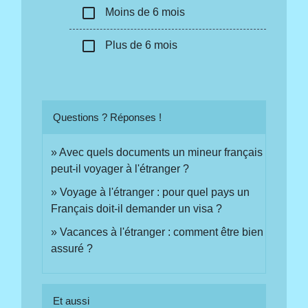
check_box_outline_blank
Moins de 6 mois
check_box_outline_blank
Plus de 6 mois
Questions ? Réponses !
Avec quels documents un mineur français
peut-il voyager à l'étranger ?
Voyage à l'étranger : pour quel pays un
Français doit-il demander un visa ?
Vacances à l'étranger : comment être bien
assuré ?
Et aussi