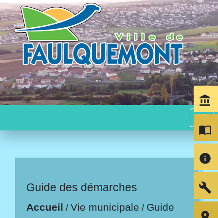
account_balance
menu
import_contacts
info
build
Guide des démarches
Accueil
Vie municipale
Guide
/
/
room