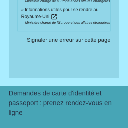
Ministère chargé de l'Europe et des affaires étrangères
Informations utiles pour se rendre au
open_in_new
Royaume-Uni
Ministère chargé de l'Europe et des affaires étrangères
Signaler une erreur sur cette page
Demandes de carte d'identité et
passeport : prenez rendez-vous en
ligne