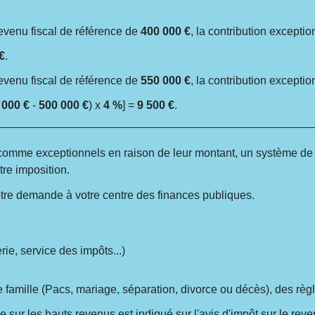
revenu fiscal de référence de
400 000 €
, la contribution exceptio
€
.
revenu fiscal de référence de
550 000 €
, la contribution exceptio
 000 €
-
500 000 €
) x
4 %
] =
9 500 €
.
comme exceptionnels en raison de leur montant, un système de
tre imposition.
otre demande à votre centre des finances publiques.
ie, service des impôts...)
e famille (Pacs, mariage, séparation, divorce ou décès), des règl
le sur les hauts revenus est indiqué sur
l'avis d'impôt sur le rev