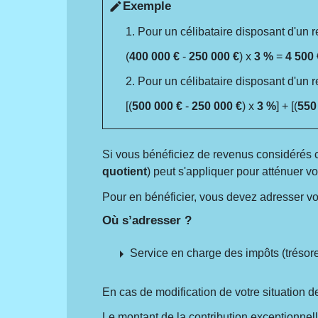
Exemple
edit
1. Pour un célibataire disposant d'un 
(
400 000 €
-
250 000 €
) x
3 %
=
4 500 
2. Pour un célibataire disposant d'un 
[(
500 000 €
-
250 000 €
) x
3 %
] + [(
550
Si vous bénéficiez de revenus considérés 
quotient
) peut s'appliquer pour atténuer vo
Pour en bénéficier, vous devez adresser v
Où s’adresser ?
arrow_right
Service en charge des impôts (trésorer
En cas de modification de votre situation d
Le montant de la contribution exceptionnel