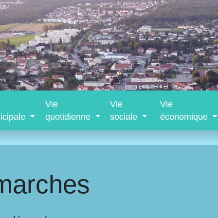
Vie
Vie
Vie
icipale
quotidienne
sociale
économique
marches