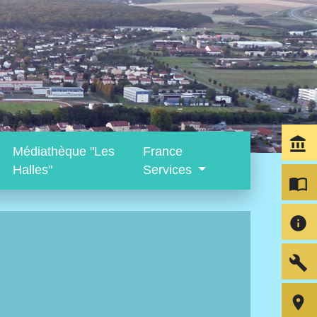
account_balance
Médiathèque "Les
France
Halles"
Services
import_contacts
info
build
room